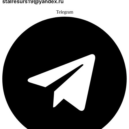
stalresurs19@yandex.ru
Telegram