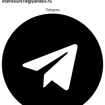
stalresurs19@yandex.ru
Telegram