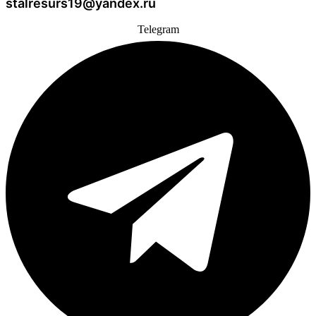
stalresurs19@yandex.ru
Telegram