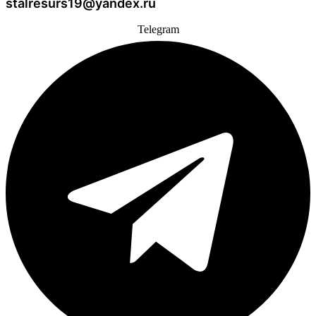
stalresurs19@yandex.ru
Telegram