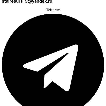
stalresurs19@yandex.ru
Telegram