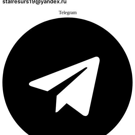
stalresurs19@yandex.ru
Telegram