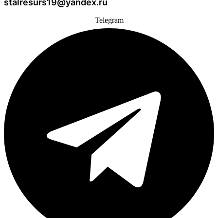
stalresurs19@yandex.ru
Telegram