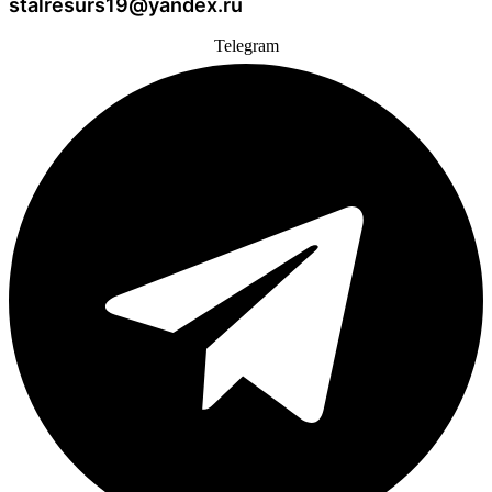
stalresurs19@yandex.ru
Telegram