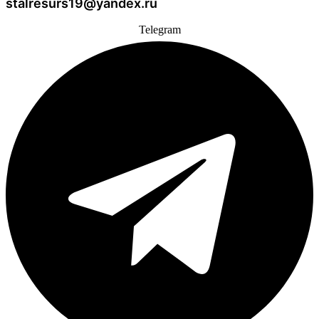
stalresurs19@yandex.ru
Telegram