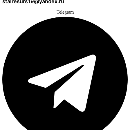
stalresurs19@yandex.ru
Telegram