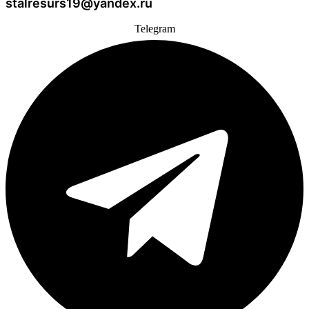
stalresurs19@yandex.ru
Telegram