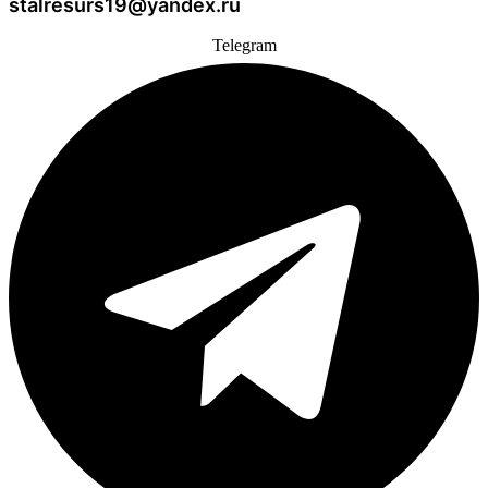
stalresurs19@yandex.ru
Telegram