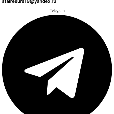
stalresurs19@yandex.ru
Telegram