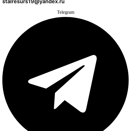
stalresurs19@yandex.ru
Telegram