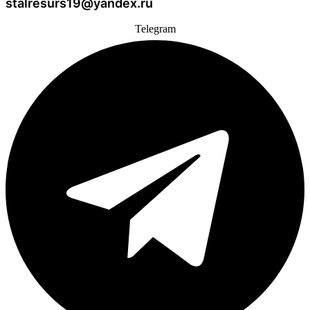
stalresurs19@yandex.ru
Telegram