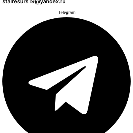
stalresurs19@yandex.ru
Telegram