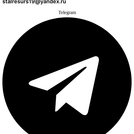
stalresurs19@yandex.ru
Telegram