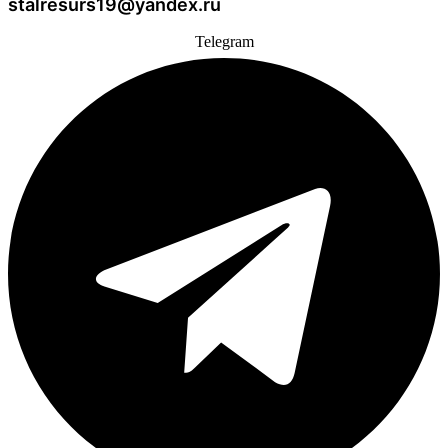
stalresurs19@yandex.ru
Telegram