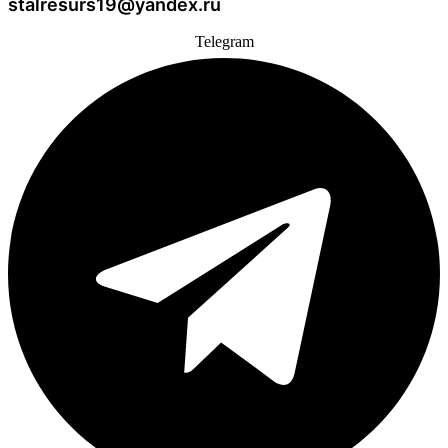
stalresurs19@yandex.ru
Telegram