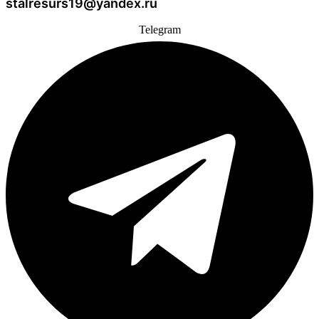
stalresurs19@yandex.ru
Telegram