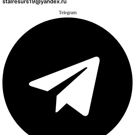
stalresurs19@yandex.ru
Telegram