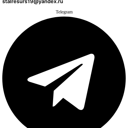
stalresurs19@yandex.ru
Telegram