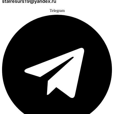
stalresurs19@yandex.ru
Telegram