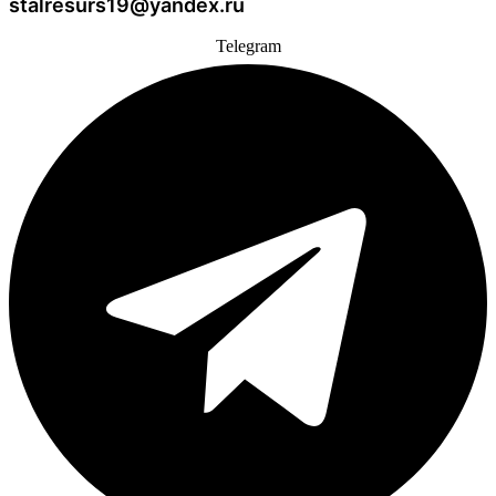
stalresurs19@yandex.ru
Telegram