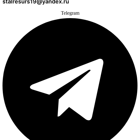
stalresurs19@yandex.ru
Telegram