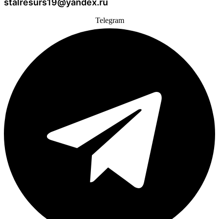
stalresurs19@yandex.ru
Telegram