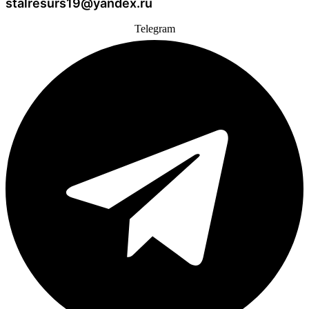
stalresurs19@yandex.ru
Telegram