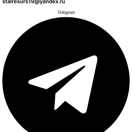
stalresurs19@yandex.ru
Telegram