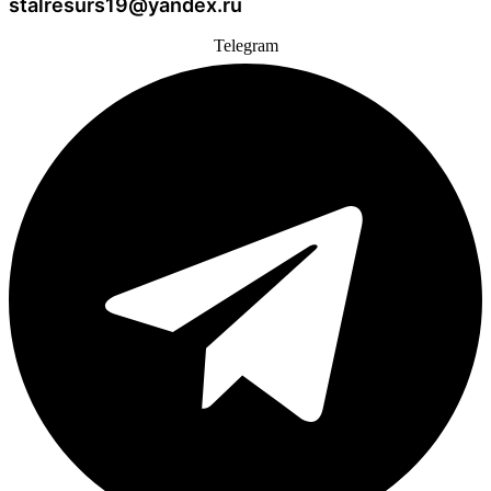
stalresurs19@yandex.ru
Telegram