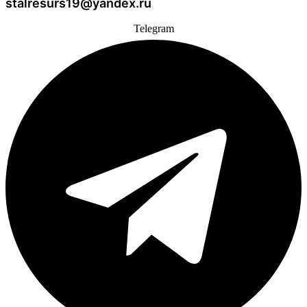
stalresurs19@yandex.ru
Telegram