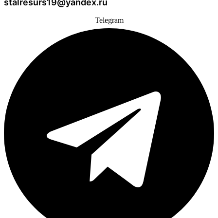
stalresurs19@yandex.ru
Telegram