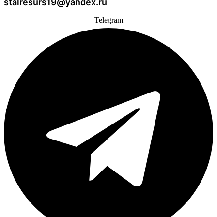
stalresurs19@yandex.ru
Telegram