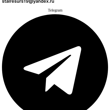
stalresurs19@yandex.ru
Telegram