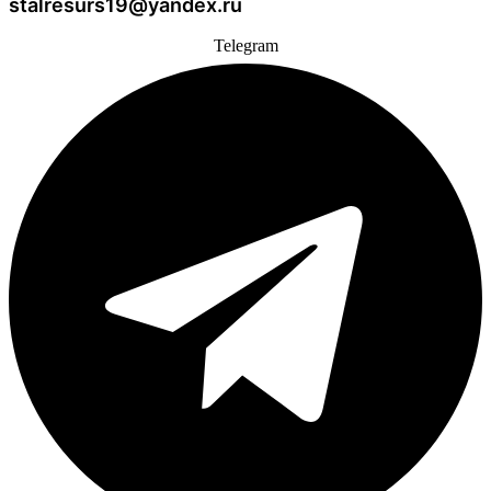
stalresurs19@yandex.ru
Telegram