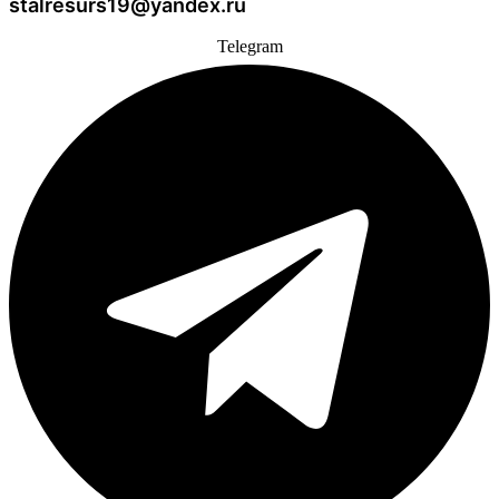
stalresurs19@yandex.ru
Telegram