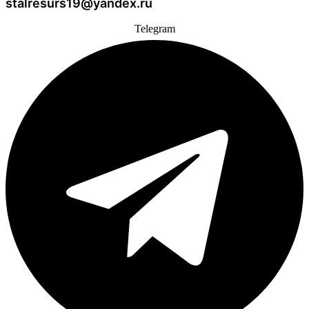
stalresurs19@yandex.ru
Telegram