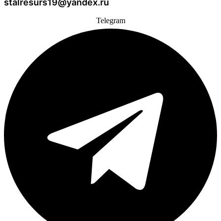
stalresurs19@yandex.ru
Telegram