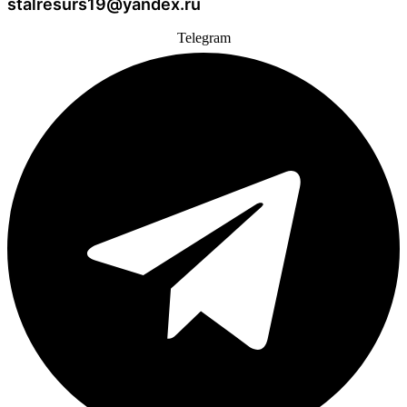
stalresurs19@yandex.ru
Telegram