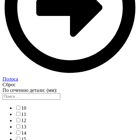
Полоса
Сброс
По сечению детали: (мм):
10
11
12
13
14
15