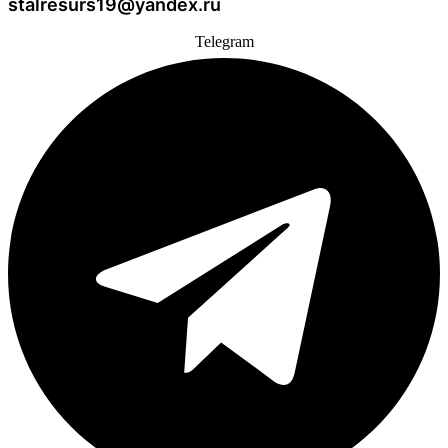
stalresurs19@yandex.ru
Telegram