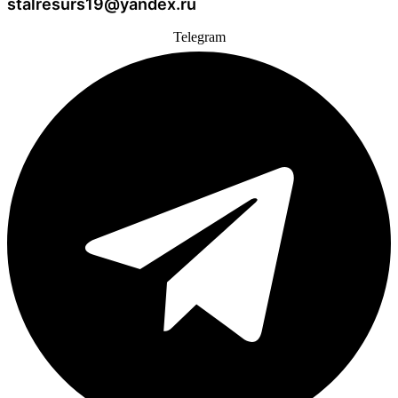
stalresurs19@yandex.ru
Telegram