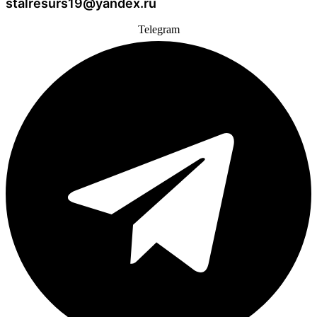
stalresurs19@yandex.ru
Telegram