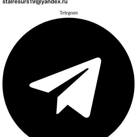
stalresurs19@yandex.ru
Telegram