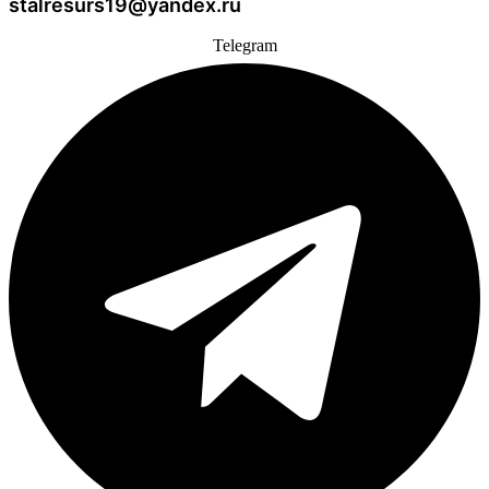
stalresurs19@yandex.ru
Telegram